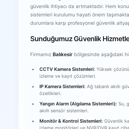
güvenlik ihtiyacı da artmaktadır. Hem konut 
sistemleri kurulumu hayati önem taşımaktadır.
durumlara karşı profesyonel güvenlik altyapıs
Sunduğumuz Güvenlik Hizmetle
Firmamız
Balıkesir
bölgesinde aşağıdaki hi
CCTV Kamera Sistemleri:
Yüksek çözünürl
izleme ve kayıt çözümleri.
IP Kamera Sistemleri:
Ağ tabanlı akıllı gü
özellikleri.
Yangın Alarm (Algılama Sistemleri):
Su, g
akıllı sensör sistemleri.
Monitör & Kontrol Sistemleri:
Güvenlik ka
izleme monitörleri ve NVR/DVR kayıt ciha