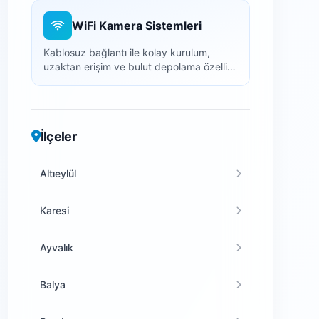
WiFi Kamera Sistemleri
Kablosuz bağlantı ile kolay kurulum,
uzaktan erişim ve bulut depolama özellikli
akıllı kameralar.
İlçeler
Altıeylül
Karesi
Ayvalık
Balya