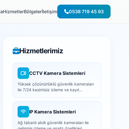
fa
Hizmetler
Bölgeler
İletişim
0538 719 45 93
Hizmetlerimiz
CCTV Kamera Sistemleri
Yüksek çözünürlüklü güvenlik kameraları
ile 7/24 kesintisiz izleme ve kayıt
çözümleri.
IP Kamera Sistemleri
Ağ tabanlı akıllı güvenlik kameraları ile
gelişmiş izleme ve analiz özellikleri.