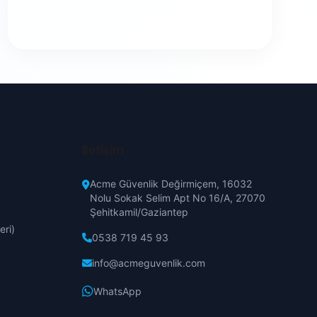
İletişim
Acme Güvenlik Değirmiçem, 16032
Nolu Sokak Selim Apt No 16/A, 27070
Şehitkamil/Gaziantep
eri)
0538 719 45 93
info@acmeguvenlik.com
WhatsApp