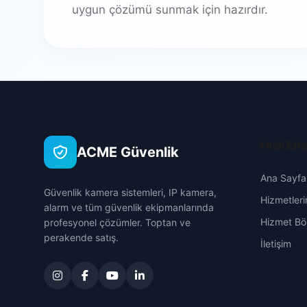
uygun çözümü sunmak için hazırdır.
Hızlı Eri
ACME Güvenlik
Ana Sayfa
Güvenlik kamera sistemleri, IP kamera,
Hizmetleri
alarm ve tüm güvenlik ekipmanlarında
Hizmet Böl
profesyonel çözümler. Toptan ve
perakende satış.
İletişim