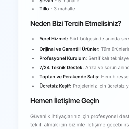
Şirvan
- 5 mahalle
Tillo
- 3 mahalle
Neden Bizi Tercih Etmelisiniz?
Yerel Hizmet:
Siirt bölgesinde anında ser
Orijinal ve Garantili Ürünler:
Tüm ürünlerim
Profesyonel Kurulum:
Sertifikalı teknisy
7/24 Teknik Destek:
Arıza ve sorun anın
Toptan ve Perakende Satış:
Hem bireysel
Ücretsiz Keşif:
Projeleriniz için ücretsiz
Hemen İletişime Geçin
Güvenlik ihtiyaçlarınız için profesyonel de
teklifi almak için bizimle iletişime geçebil