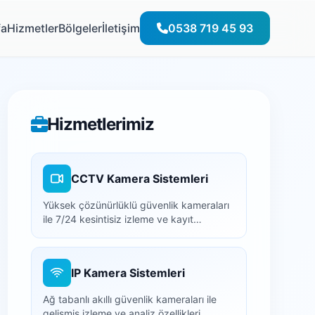
fa
Hizmetler
Bölgeler
İletişim
0538 719 45 93
Hizmetlerimiz
CCTV Kamera Sistemleri
Yüksek çözünürlüklü güvenlik kameraları
ile 7/24 kesintisiz izleme ve kayıt
çözümleri.
IP Kamera Sistemleri
Ağ tabanlı akıllı güvenlik kameraları ile
gelişmiş izleme ve analiz özellikleri.