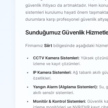
güvenlik ihtiyacı da artmaktadır. Hem konut 
sistemleri kurulumu hayati önem taşımaktadır.
durumlara karşı profesyonel güvenlik altyapıs
Sunduğumuz Güvenlik Hizmetle
Firmamız
Siirt
bölgesinde aşağıdaki hizmet
CCTV Kamera Sistemleri:
Yüksek çözünürl
izleme ve kayıt çözümleri.
IP Kamera Sistemleri:
Ağ tabanlı akıllı gü
özellikleri.
Yangın Alarm (Algılama Sistemleri):
Su, g
akıllı sensör sistemleri.
Monitör & Kontrol Sistemleri:
Güvenlik ka
izleme monitörleri ve NVR/DVR kayıt ciha