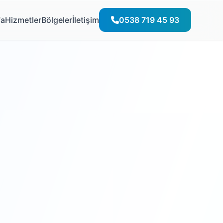
fa
Hizmetler
Bölgeler
İletişim
0538 719 45 93