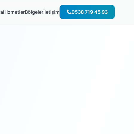
fa
Hizmetler
Bölgeler
İletişim
0538 719 45 93