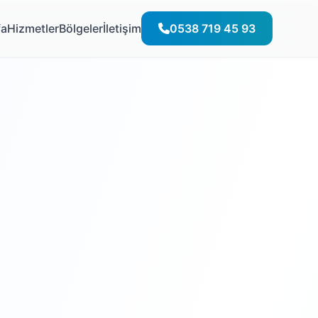
fa
Hizmetler
Bölgeler
İletişim
0538 719 45 93