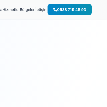
fa
Hizmetler
Bölgeler
İletişim
0538 719 45 93