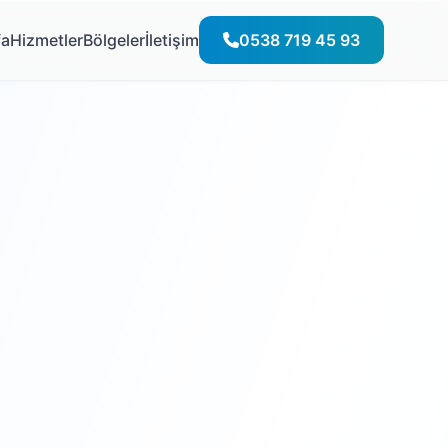
fa
Hizmetler
Bölgeler
İletişim
0538 719 45 93