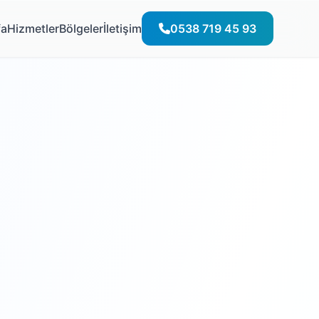
fa
Hizmetler
Bölgeler
İletişim
0538 719 45 93