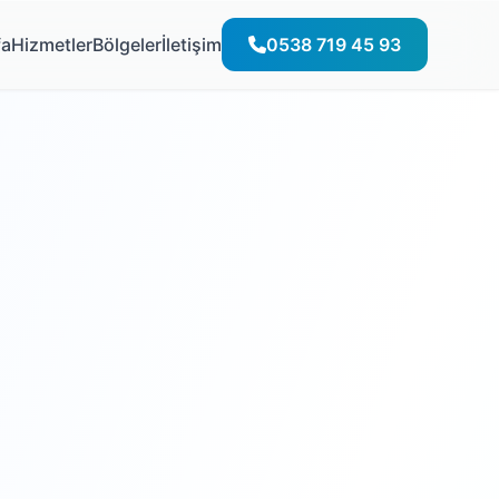
fa
Hizmetler
Bölgeler
İletişim
0538 719 45 93