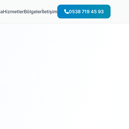
fa
Hizmetler
Bölgeler
İletişim
0538 719 45 93