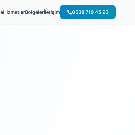
fa
Hizmetler
Bölgeler
İletişim
0538 719 45 93