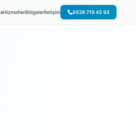
fa
Hizmetler
Bölgeler
İletişim
0538 719 45 93